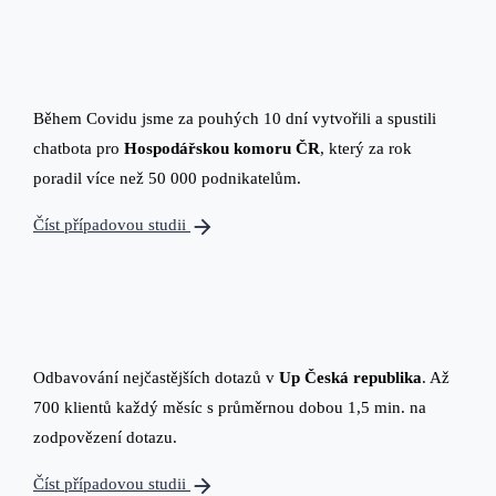
Během Covidu jsme za pouhých 10 dní vytvořili a spustili
chatbota pro
Hospodářskou komoru ČR
, který za rok
poradil více než 50 000 podnikatelům.
arrow_forward
Číst případovou studii
Odbavování nejčastějších dotazů v
Up Česká republika
. Až
700 klientů každý měsíc s průměrnou dobou 1,5 min. na
zodpovězení dotazu.
arrow_forward
Číst případovou studii