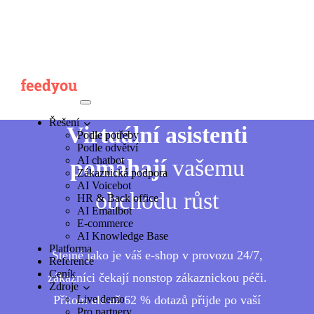
Řešení
Virtuální asistenti
Podle potřeby
Podle odvětví
AI chatbot
pomáhají
vašemu
Zákaznická podpora
AI Voicebot
obchodu růst
HR & Back office
AI Emailbot
E-commerce
AI Knowledge Base
Platforma
Stejně jako je váš e-shop v provozu 24/7,
Reference
Ceník
zákazníci čekají nonstop zákaznickou péči.
Zdroje
Live demo
Přitom ale až 62 % dotazů přijde po vaší
Pro partnery